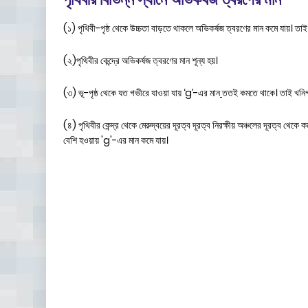
(১) পৃথিবী-পৃষ্ঠ থেকে উচ্চতা বাড়তে থাকলে অভিকর্ষজ ত্বরণের মান কমে যায়। তাই 
(২)পৃথিবীর কেন্দ্রে অভিকর্ষজ ত্বরণের মান শূন্য হয়।
(৩) ভূ-পৃষ্ঠ থেকে যত গভীরে যাওয়া যায় ‘g’-এর মান
তত‌ই কমতে থাকে। তাই খনিগর
(৪) পৃথিবীর কেন্দ্র থেকে মেরুদ্বয়ের দূরত্ব দূরত্ব নিরক্ষীয় অঞ্চলের দূরত্ব থেকে
বেশি হওয়ায় 'g'-এর মান কমে যায়।