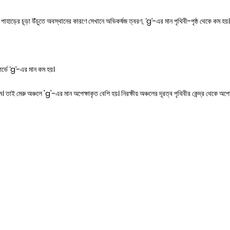
পাহাড়ের চূড়া উঁচুতে অবস্থানের কারণে সেখানে অভিকর্ষজ ত্বরণ, ‘g’-এর মান পৃথিবী-পৃষ্ঠ থেকে কম হয়।
্ভে ‘g’-এর মান কম হয়।
 কম। তাই মেরু অঞ্চলে 'g'-এর মান অপেক্ষাকৃত বেশি হয়। নিরক্ষীয় অঞ্চলের দূরত্ব পৃথিবীর কেন্দ্র থেকে অপে