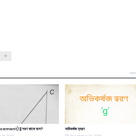
সবগু
cement) || সরণ কাকে বলে?
অভিকর্ষজ ত্বরণ