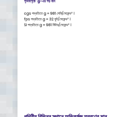
পৃথিবীপৃষ্ঠে ‘g-এর গড় মান
cgs পদ্ধতিতে g = 981 সেমি/সেকেন্ড² ।
fps পদ্ধতিতে g = 32 ফুট/সেকেন্ড² ।
SI পদ্ধতিতে g = 981 মিটার/সেকেন্ড² ।
পৃথিবীর বিভিন্ন স্থানে অভিকর্ষজ ত্বরণের মান