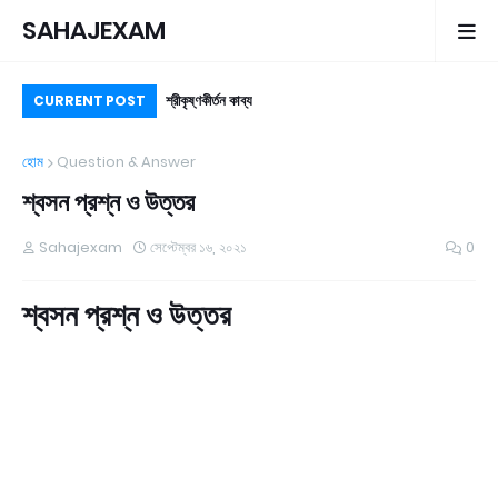
SAHAJEXAM
শ্রীকৃষ্ণকীর্তন কাব্য
চর্য
CURRENT POST
হোম
Question & Answer
শ্বসন প্রশ্ন ও উত্তর
Sahajexam
সেপ্টেম্বর ১৬, ২০২১
0
শ্বসন প্রশ্ন ও উত্তর