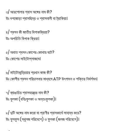
৩/ আরশোলার শ্বাস অঙ্গের নাম কী?
উঃ দশজোড়া শ্বাসছিদ্র ও শ্বাসনালী বা ট্রাকিয়া।
৪/ শ্বসন কী জাতীয় বিপাকক্রিয়া?
উঃ অপচিতি বিপাক ক্রিয়া।
৫/ অবাত শ্বসন কোশের কোথায় ঘটে?
উঃ কোশের সাইটোপ্লাজমে।
৬/ মাইটোকন্ড্রিয়ার প্রধান কাজ কী?
উঃ কোশীয় শ্বসন পরিচালনার মাধ্যমে ATP উৎপাদন ও শক্তির নির্ধর্গমন।
৭/ ব্যাঙাচির শ্বাসযন্ত্রের নাম কী?
উঃ ফুলকা (বহিঃফুলকা ও অন্তঃফুলকা)।
৮/ দুটি অঙ্গের নাম করো যা প্রাণীর শ্বাসকার্যে সাহায্য করে?
উঃ ফুসফুস (স্থূলজ পরিবেশে) ও ফুলকা (জলজ পরিবেশে)।