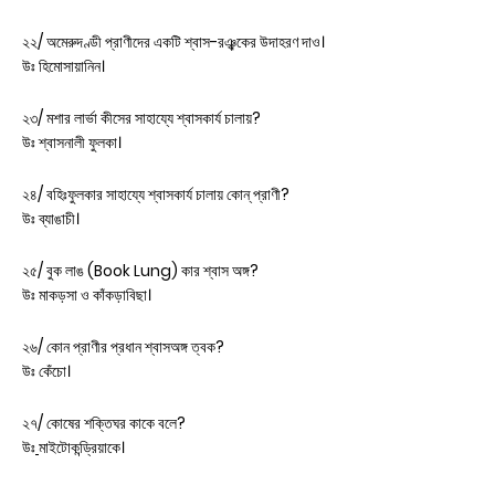
২২/ অমেরুদণ্ডী প্রাণীদের একটি শ্বাস-রঞ্ঝকের উদাহরণ দাও।
উঃ হিমোসায়ানিন।
২৩/ মশার লার্ভা কীসের সাহায্যে শ্বাসকার্য চালায়?
উঃ শ্বাসনালী ফুলকা।
২৪/ বহিঃফুলকার সাহায্যে শ্বাসকার্য চালায় কোন্ প্রাণী?
উঃ ব্যাঙাচী।
২৫/ বুক লাঙ (Book Lung) কার শ্বাস অঙ্গ?
উঃ মাকড়সা ও কাঁকড়াবিছা।
২৬/ কোন প্রাণীর প্রধান শ্বাসঅঙ্গ ত্বক?
উঃ কেঁচো।
২৭/ কোষের শক্তিঘর কাকে বলে?
উ
ঃ
মাইটোকন্ড্রিয়াকে।