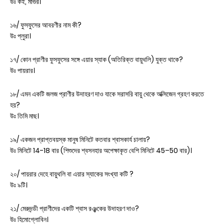
উঃ ক‌ই, মাগুর।
১৬/ ফুসফুসের আবরণীর নাম কী?
উঃ প্লুরা।
১৭/ কোন প্রাণীর ফুসফুসের সঙ্গে এয়ার স্যাক (অতিরিক্ত বায়ুথলি) যুক্ত থাকে?
উঃ পায়রার।
১৮/ এমন একটি জলজ প্রাণীর উদাহরণ দাও যাকে সরাসরি বায়ু থেকে অক্সিজেন গ্রহণ করতে
হয়?
উঃ তিমি মাছ।
১৯/ একজন প্রাপ্তবয়স্ক মানুষ মিনিটে কতবার শ্বাসকার্য চালায়?
উঃ মিনিটে 14-18 বার (শিশুদের শ্বসনহার অপেক্ষাকৃত বেশি মিনিটে 45–50 বার)।
২০/ পায়রার দেহে বায়ুথলি বা এয়ার স্যাকের সংখ্যা কটি ?
উঃ ৯টি।
২১/ মেরুদন্ডী প্রাণীদের একটি শ্বাস রঞ্ঝকের উদাহরণ দাও?
উঃ হিমোগ্লোবিন।