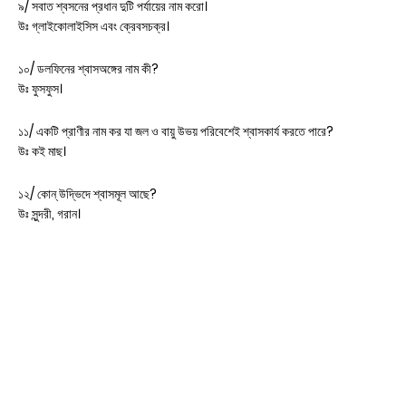
৯/ সবাত শ্বসনের প্রধান দুটি পর্যায়ের নাম করো।
উঃ গ্লাইকোলাইসিস এবং ক্রেবসচক্র।
১০/ ডলফিনের শ্বাসঅঙ্গের নাম কী?
উঃ ফুসফুস।
১১/ একটি প্রাণীর নাম কর যা জল ও বায়ু উভয় পরিবেশেই শ্বাসকার্য করতে পারে?
উঃ কই মাছ।
১২/ কোন্ উদ্ভিদে শ্বাসমূল আছে?
উঃ সুন্দরী, গরান।