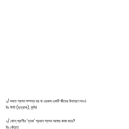
১/ সবাত শ্বসন সম্পন্ন হয় না এরকম একটি জীবের উদাহরণ দাও।
উঃ ঈস্ট (ছত্রাক), কৃমি।
২/ কোন্ প্রাণীর 'ত্বক' প্রধান শ্বসন অঙ্গের কাজ করে?
উঃ কেঁচো।