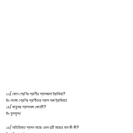
১৩/ কোন শ্রেণির প্রাণীর শ্বাসজলা ট্রাকিয়া?
উঃ পতঙ্গা শ্রেণির প্রাণীদের শ্বাস অঙ্গ ট্রাকিয়া।
১৪/ মানুষের শ্বাস‌অঙ্গ কোনটি?
উঃ ফুসফুস।
১৫/ অতিরিক্ত শ্বসন আছে এমন দুটি মাছের নাম কী কী?