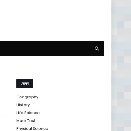
লেবেল
Geography
History
Life Science
Mock Test
Physical Science