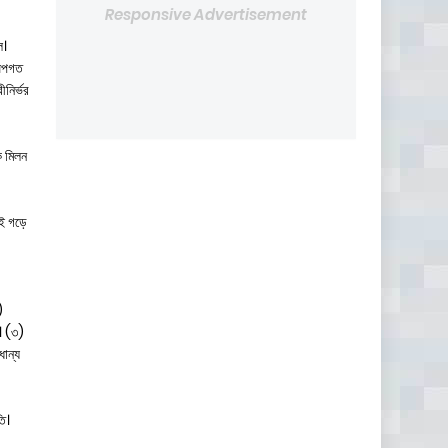
Responsive Advertisement
ল।
 অপগত
ীনির্ভর
ক মিলন
ই গড়ে
)
ণ। (৩)
ধান্য
তি।