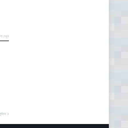
লো দেখুন
পূর্বতন