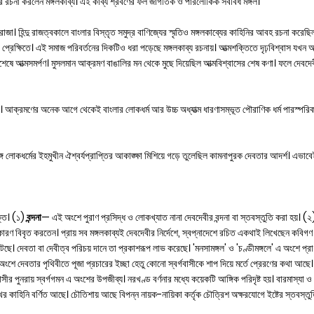
 করে রচনা করলেন মঙ্গলকাব্য। এই কাব্য শ্রবণের ফল জাগতিক ও পারলৌকিক সর্ববিধ মঙ্গল।
 রাজা। হিন্দু রাজত্বকালে বাংলার বিস্তৃত সমুদ্র বাণিজ্যের স্মৃতিও মঙ্গলকাব্যের কাহিনির আবহ রচনা করেছি
র প্রেক্ষিতে। এই সমাজ পরিবর্তনের দিকটিও ধরা পড়েছে মঙ্গলকাব্য রচনায়। আত্মশক্তিতে দৃঢ়বিশ্বাস যখন
েষে আত্মসমর্পণ। মুসলমান আক্রমণ বাঙালির মন থেকে মুছে দিয়েছিল আত্মবিশ্বাসের শেষ কণা। ফলে দেবদেব
য। আক্রমণের অনেক আগে থেকেই বাংলার লোকধর্ম আর উচ্চ অধ্যাত্ম ধারণাসম্ভূত পৌরাণিক ধর্ম পারস্পরি
্গে লোকধর্মের ইহমুখীন ঐশ্বর্যপ্রাপ্তির আকাঙ্ক্ষা মিশিয়ে গড়ে তুলেছিল কামনাপুরক দেবতার আদর্শ। এভাবে
ভক্ত। (১)
বন্দনা
— এই অংশে পুরাণ প্রসিদ্ধ ও লোকখ্যাত নানা দেবদেবীর বন্দনা বা স্তবস্তুতি করা হয়। (২
কারণ বিবৃত করতেন। প্রায় সব মঙ্গলকাব্যই দেবদেবীর নির্দেশে, স্বপ্নাদেশে রচিত একথাই লিখেছেন কবিগ
ে। দেবতা বা দেবীত্ব পরিচয় দানে তা প্রকাশরূপ লাভ করেছে। 'মনসামঙ্গল' ও 'চণ্ডীমঙ্গলে' এ অংশে প্রা
ংশে দেবতার পৃথিবীতে পূজা প্রচারের ইচ্ছা হেতু কোনো স্বর্গবাসীকে শাপ দিয়ে মর্তে প্রেরণের কথা আছে।
বাসীর পুনরায় স্বর্গগমন এ অংশের উপজীব্য। নরখণ্ড বর্ণনার মধ্যে কয়েকটি আঙ্গিক পরিদৃষ্ট হয়। বারমাস্যা ও
খের কাহিনি বর্ণিত আছে। চৌতিশায় আছে বিপন্ন নায়ক-নায়িকা কর্তৃক চৌত্রিশ অক্ষরযোগে ইষ্টের স্তবস্তু