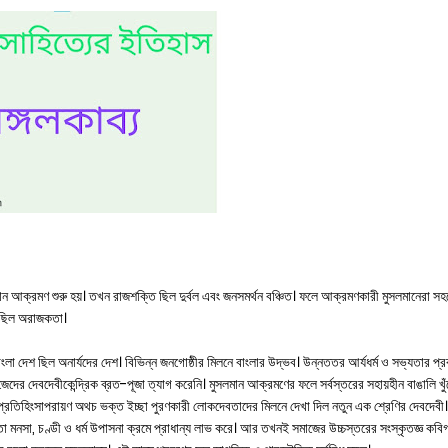
লমান আক্রমণ শুরু হয়। তখন রাজশক্তি ছিল দুর্বল এবং জনসমর্থন বঞ্চিত। ফলে আক্রমণকারী মুসলমানেরা স
চলেছিল অরাজকতা।
। বাংলা দেশ ছিল অনার্যদের দেশ। বিভিন্ন জনগোষ্ঠীর মিলনে বাংলার উদ্ভব। উন্নততর আর্যধর্ম ও সভ্যতার প্
জেদের দেবদেবীকেন্দ্রিক ব্রত-পূজা ত্যাগ করেনি। মুসলমান আক্রমণের ফলে সর্বস্তরের সহায়হীন বাঙালি খু
প্রতিহিংসাপরায়ণ অথচ ভক্ত ইচ্ছা পুরণকারী লোকদেবতাদের মিলনে দেখা দিল নতুন এক শ্রেণির দেবদেবী।
তা মনসা, চণ্ডী ও ধর্ম উপাসনা ক্রমে প্রাধান্য লাভ করে। আর তখনই সমাজের উচ্চস্তরের সংস্কৃতজ্ঞ কব