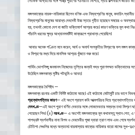
লৌকিক আখ্যানের সঙ্গে শাস্ত্র পুরাণের গঠনরীতি মিশিয়ে, স্বীয় কল্পনারসে জারিত
মঙ্গলকাব্যের নায়ক-নায়িকারা ছিলেন বণিক এবং নিম্নশ্রেণির মানুষ, কদাচিৎ স্থানীয়
নিম্নশ্রেণির মানুষের আরাধ্য দেবদেবী উচ্চ স্তরে গৃহীত হয়েছেন সময়ের ও অবস্থা
হয়, তখনই কোনো দেশ বা জাতি ভক্তিমার্গ আশ্রয় করে। কারণ ভক্তির মূল কথা নিঃশ
পাঁচালি ধরনের ক্ষুদ্র আখ্যানসমষ্টিই কাব্যরূপে প্রাধান্য পেয়েছিল।
আবার অনেক পণ্ডিত মনে করেন, আর্য ও অনার্য সংস্কৃতির মিশ্রণের ফল মঙ্গল কাব্
ও মিশ্রণের মধ্য দিয়ে মানসিক আশ্রয় খুঁজতে শুরু করে।
পার্থিব ভোগলিপ্সু জনমানস নিজেদের তৃপ্তির জন্যই শুদ্ধ পুরাণসম্মত ভক্তিবাদের সঙ
উঠেছিল মঙ্গলকাব্য সৃষ্টির পটভূমি ও আবহ।
মঙ্গলকাব্যের বৈশিষ্ট্য —
মঙ্গলকাব্য রচনার একটি নির্দিষ্ট কাঠামো আছে। এই কাঠামো মোটামুটি চার ভাগে বি
গ্রন্থোৎপত্তির কারণ
— এই অংশে প্রায়শ কবি আত্মপরিচয় দিয়ে গ্রন্থোৎপত্তির 
দেবখণ্ড
—এই অংশে পুরাণ বর্ণিত দেবতার সঙ্গে লোকদেবতার সম্বন্ধ তথা মিশ্রণ ঘটেছ
পেয়েছেন শিব। (৪)
নরখণ্ড
— এ অংশেই মঙ্গলকাব্যের মূল কথাবস্তু স্থান পেত, এ অ
শাপভ্রষ্ট স্বর্গবাসীর নানা বিপদ ও দেবদেবীর পূজা দ্বারা ত্রাণ লাভ এবং শেষে স্বর্গ
চৌতিশা সেগুলির মধ্যে অন্যতম। বারমাস্যায় কাব্যের নায়িকার বারো মাসের সুখ-দুঃ